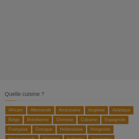
Quelle cuisine ?
Africain
Allemande
Américaine
Anglaise
Asiatique
Belge
Brésilienne
Chinoise
Cubaine
Espagnole
Française
Grecque
Hollandaise
Hongroise
Internationale
Irlandais
Italienne
Japonaise