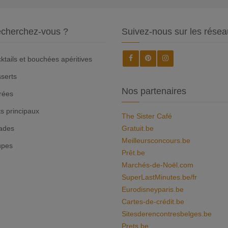
cherchez-vous ?
Suivez-nous sur les résea
ktails et bouchées apéritives
serts
Nos partenaires
rées
ts principaux
The Sister Café
ades
Gratuit.be
Meilleursconcours.be
upes
Prêt.be
Marchés-de-Noël.com
SuperLastMinutes.be/fr
Eurodisneyparis.be
Cartes-de-crédit.be
Sitesderencontresbelges.be
Prets.be