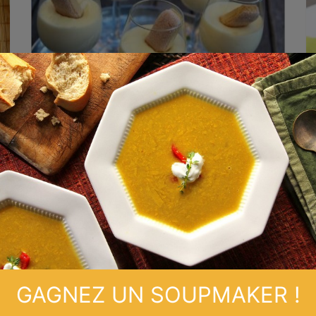
Mousse d’avocat
L’avocat ne se déguste pas seulement dans des
préparations salées, vous pouvez également
l’utiliser pour faire des desserts. Essayez vite
cette délicieuse recette de mousse d’avocat !
GAGNEZ UN SOUPMAKER !