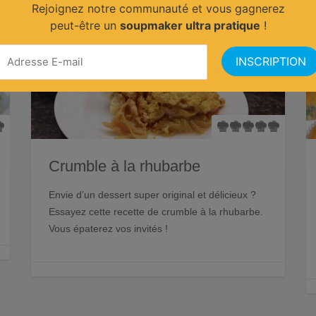
Rejoignez notre communauté et vous gagnerez
peut-être un
soupmaker ultra pratique
!
Crumble à la rhubarbe
Envie d’un dessert super original et délicieux ?
Essayez cette recette de crumble à la rhubarbe.
Vous épaterez vos invités !