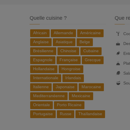
Quelle cuisine ?
Que re
Africain
Allemande
Américaine
Coc
Anglaise
Asiatique
Belge
Des
Brésilienne
Chinoise
Cubaine
Ent
Espagnole
Française
Grecque
Pla
Hollandaise
Hongroise
Sal
Internationale
Irlandais
So
Italienne
Japonaise
Marocaine
Mediterranéenne
Mexicaine
Orientale
Porto Ricaine
Portugaise
Russe
Thaïlandaise