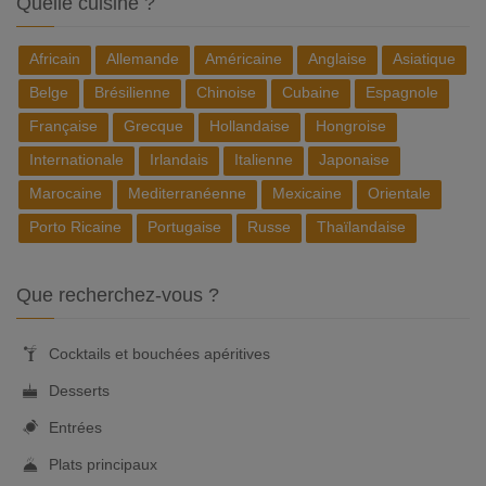
Quelle cuisine ?
Africain
Allemande
Américaine
Anglaise
Asiatique
Belge
Brésilienne
Chinoise
Cubaine
Espagnole
Française
Grecque
Hollandaise
Hongroise
Internationale
Irlandais
Italienne
Japonaise
Marocaine
Mediterranéenne
Mexicaine
Orientale
Porto Ricaine
Portugaise
Russe
Thaïlandaise
Que recherchez-vous ?
Cocktails et bouchées apéritives
Desserts
Entrées
Plats principaux