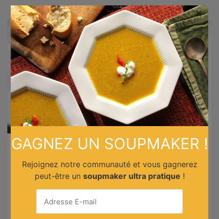
×
GAGNEZ UN SOUPMAKER !
Risotto butternut pancetta
Rejoignez notre communauté et vous gagnerez
Un risotto crémeux fera des heureux dans votre famille ! .
peut-être un
soupmaker ultra pratique
!
Facile et réconfortante, cette recette saine avec une
sauce à base de butternut, des petits pois et de la
pancetta offre des saveurs fines et une belle structure.