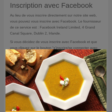
Inscription avec Facebook
Au lieu de vous inscrire directement sur notre site web,
vous pouvez vous inscrire avec Facebook. Le fournisseur
de ce service est : Facebook Ireland Limited, 4 Grand
Canal Square, Dublin 2, Irlande.
Si vous décidez de vous inscrire avec Facebook et que
vous cliquez sur le bouton “s’inscrire/se connecter avec
×
Facebook’, vous serez automatiquement redirigé vers la
plateforme Facebook. Vous pouvez donc vous connecter
avec vos données usuelles. Cela connectera votre
compte Facebook à nos sites et services. Cette
connexion nous donne accès à vos données stockées sur
Facebook. Ces données sont les suivantes :
Nom Facebook
Profil Facebook et photo de couverture
Photo de profil Facebook
Adresse email Facebook