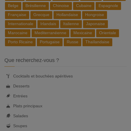
Belge
Brésilienne
Chinoise
Cubaine
Espagnole
Française
Grecque
Hollandaise
Hongroise
Internationale
Irlandais
Italienne
Japonaise
Marocaine
Mediterranéenne
Mexicaine
Orientale
Porto Ricaine
Portugaise
Russe
Thaïlandaise
Que recherchez-vous ?
Cocktails et bouchées apéritives
Desserts
Entrées
Plats principaux
Salades
Soupes