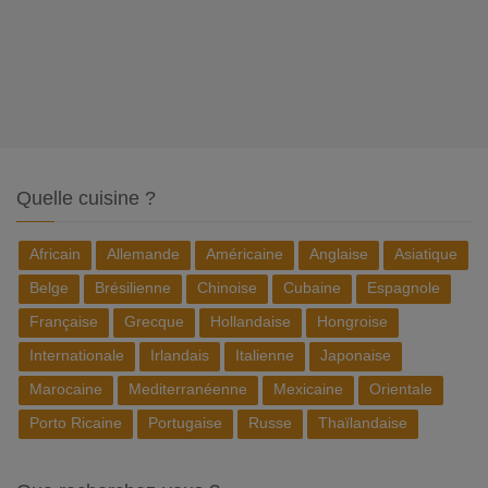
Quelle cuisine ?
Africain
Allemande
Américaine
Anglaise
Asiatique
Belge
Brésilienne
Chinoise
Cubaine
Espagnole
Française
Grecque
Hollandaise
Hongroise
Internationale
Irlandais
Italienne
Japonaise
Marocaine
Mediterranéenne
Mexicaine
Orientale
Porto Ricaine
Portugaise
Russe
Thaïlandaise