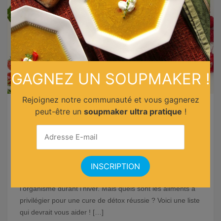
GAGNEZ UN SOUPMAKER !
Rejoignez notre communauté et vous gagnerez
peut-être un
soupmaker ultra pratique
!
Cure détox de printemps : quels
aliments à préconiser ?
18 avril 2022
-
Divers
Faire une cure détox à l’arrivée du printemp permet de
donner un coup de pouce aux organes émonctoires et les
aider à éliminer les toxines qui se sont accumulées dans
l’organisme durant l’hiver. Mais quels sont les aliments à
privilégier pour une cure de détox réussie ? Voici une liste
qui devrait vous aider ! […]