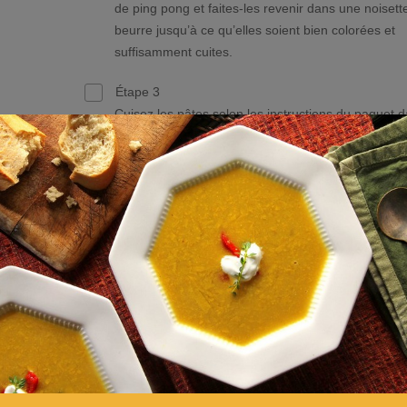
de ping pong et faites-les revenir dans une noisett
beurre jusqu’à ce qu’elles soient bien colorées et
suffisamment cuites.
Étape 3
Cuisez les pâtes selon les instructions du paquet 
une généreuse quantité d’eau salée.
Étape 4
Pendant ce temps, faites griller les noix de cajou 
une poêle anti-adhésive jusqu’à ce qu’elles soient
dorées.
Étape 5
Placez les noix grillées dans un mixeur. Ajoutez les
épinards, quelques brins de persil, du pecorino mo
un bon filet d’huile d’olive, du sel et du poivre.
Étape 6