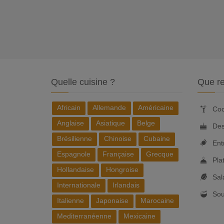
Quelle cuisine ?
Que re
Africain
Allemande
Américaine
Coc
Anglaise
Asiatique
Belge
Des
Brésilienne
Chinoise
Cubaine
Ent
Espagnole
Française
Grecque
Pla
Hollandaise
Hongroise
Sal
Internationale
Irlandais
So
Italienne
Japonaise
Marocaine
Mediterranéenne
Mexicaine