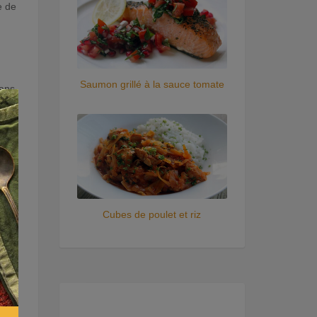
e de
Saumon grillé à la sauce tomate
dans
×
dans
Cubes de poulet et riz
ulu,