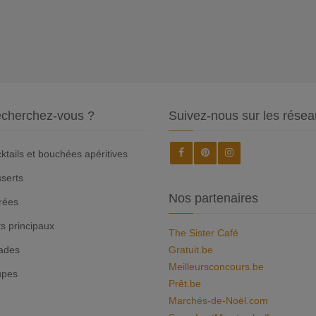
cherchez-vous ?
Suivez-nous sur les résea
ktails et bouchées apéritives
serts
Nos partenaires
rées
ts principaux
The Sister Café
ades
Gratuit.be
Meilleursconcours.be
upes
Prêt.be
Marchés-de-Noël.com