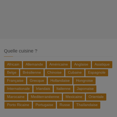
Quelle cuisine ?
Africain
Allemande
Américaine
Anglaise
Asiatique
Belge
Brésilienne
Chinoise
Cubaine
Espagnole
Française
Grecque
Hollandaise
Hongroise
Internationale
Irlandais
Italienne
Japonaise
Marocaine
Mediterranéenne
Mexicaine
Orientale
Porto Ricaine
Portugaise
Russe
Thaïlandaise