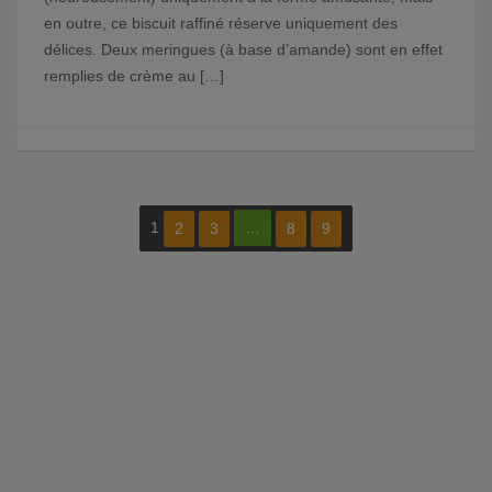
en outre, ce biscuit raffiné réserve uniquement des
délices. Deux meringues (à base d’amande) sont en effet
remplies de crème au […]
1
…
2
3
8
9