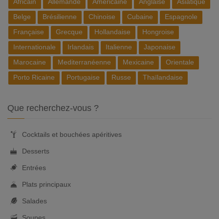
Africain
Allemande
Américaine
Anglaise
Asiatique
Belge
Brésilienne
Chinoise
Cubaine
Espagnole
Française
Grecque
Hollandaise
Hongroise
Internationale
Irlandais
Italienne
Japonaise
Marocaine
Mediterranéenne
Mexicaine
Orientale
Porto Ricaine
Portugaise
Russe
Thaïlandaise
Que recherchez-vous ?
Cocktails et bouchées apéritives
Desserts
Entrées
Plats principaux
Salades
Soupes