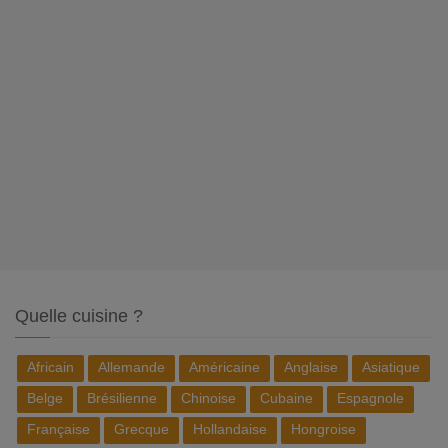
Quelle cuisine ?
Africain
Allemande
Américaine
Anglaise
Asiatique
Belge
Brésilienne
Chinoise
Cubaine
Espagnole
Française
Grecque
Hollandaise
Hongroise