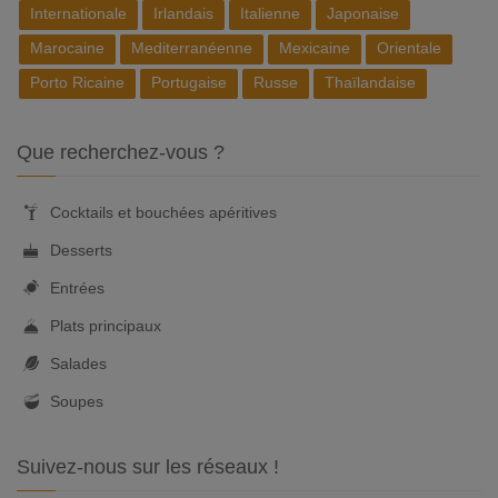
Internationale
Irlandais
Italienne
Japonaise
Marocaine
Mediterranéenne
Mexicaine
Orientale
Porto Ricaine
Portugaise
Russe
Thaïlandaise
Que recherchez-vous ?
Cocktails et bouchées apéritives
Desserts
Entrées
Plats principaux
Salades
Soupes
Suivez-nous sur les réseaux !