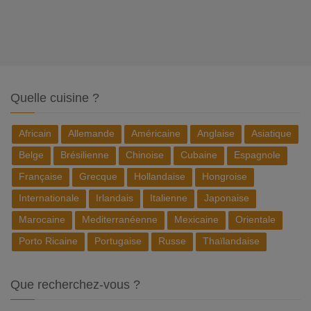
Quelle cuisine ?
Africain
Allemande
Américaine
Anglaise
Asiatique
Belge
Brésilienne
Chinoise
Cubaine
Espagnole
Française
Grecque
Hollandaise
Hongroise
Internationale
Irlandais
Italienne
Japonaise
Marocaine
Mediterranéenne
Mexicaine
Orientale
Porto Ricaine
Portugaise
Russe
Thaïlandaise
Que recherchez-vous ?