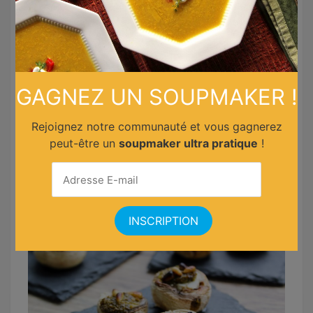
Vin chaud
GAGNEZ UN SOUPMAKER !
Rejoignez notre communauté et vous gagnerez
peut-être un
soupmaker ultra pratique
!
Zombie