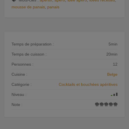
Mots-clés :
apéritif
,
apéro
,
idée apéro
,
idées recettes
,
mousse de panais
,
panais
Temps de préparation :
5min
Temps de cuisson :
20min
Personnes :
12
Cuisine :
Belge
Catégorie :
Cocktails et bouchées apéritives
Niveau :
Note :