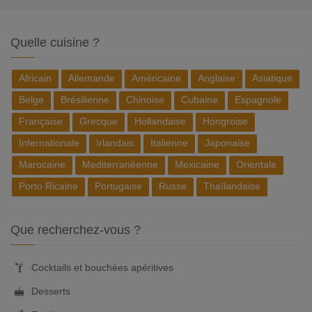
Quelle cuisine ?
Africain
Allemande
Américaine
Anglaise
Asiatique
Belge
Brésilienne
Chinoise
Cubaine
Espagnole
Française
Grecque
Hollandaise
Hongroise
Internationale
Irlandais
Italienne
Japonaise
Marocaine
Mediterranéenne
Mexicaine
Orientale
Porto Ricaine
Portugaise
Russe
Thaïlandaise
Que recherchez-vous ?
Cocktails et bouchées apéritives
Desserts