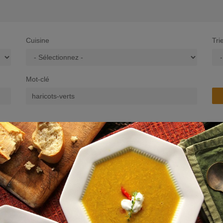
Cuisine
Tri
Mot-clé