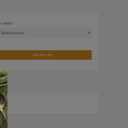
er selon
Recherche
×