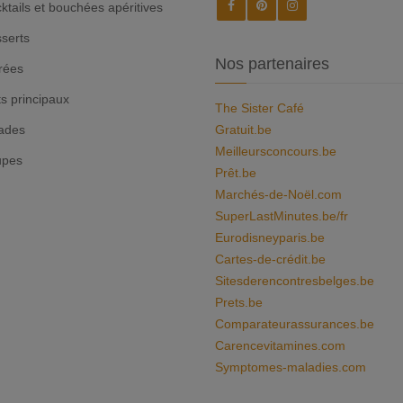
ktails et bouchées apéritives
serts
Nos partenaires
rées
ts principaux
The Sister Café
ades
Gratuit.be
Meilleursconcours.be
upes
Prêt.be
Marchés-de-Noël.com
SuperLastMinutes.be/fr
Eurodisneyparis.be
Cartes-de-crédit.be
Sitesderencontresbelges.be
Prets.be
Comparateurassurances.be
Carencevitamines.com
Symptomes-maladies.com