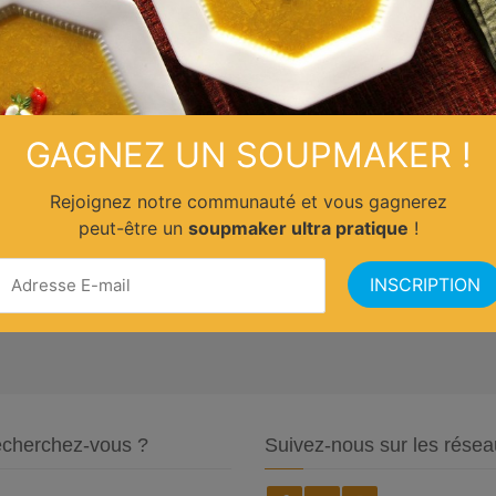
GAGNEZ UN SOUPMAKER !
Rejoignez notre communauté et vous gagnerez
peut-être un
soupmaker ultra pratique
!
cherchez-vous ?
Suivez-nous sur les résea