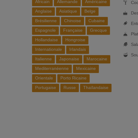
Africain
Allemande
Américaine
Coc
Anglaise
Asiatique
Belge
Des
Brésilienne
Chinoise
Cubaine
Ent
Espagnole
Française
Grecque
Pla
Hollandaise
Hongroise
Sal
Internationale
Irlandais
So
Italienne
Japonaise
Marocaine
Mediterranéenne
Mexicaine
Orientale
Porto Ricaine
Portugaise
Russe
Thaïlandaise