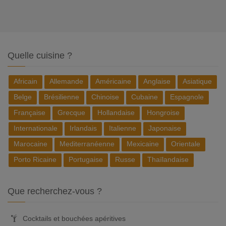
Quelle cuisine ?
Africain
Allemande
Américaine
Anglaise
Asiatique
Belge
Brésilienne
Chinoise
Cubaine
Espagnole
Française
Grecque
Hollandaise
Hongroise
Internationale
Irlandais
Italienne
Japonaise
Marocaine
Mediterranéenne
Mexicaine
Orientale
Porto Ricaine
Portugaise
Russe
Thaïlandaise
Que recherchez-vous ?
Cocktails et bouchées apéritives