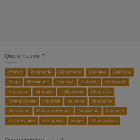
Quelle cuisine ?
Africain
Allemande
Américaine
Anglaise
Asiatique
Belge
Brésilienne
Chinoise
Cubaine
Espagnole
Française
Grecque
Hollandaise
Hongroise
Internationale
Irlandais
Italienne
Japonaise
Marocaine
Mediterranéenne
Mexicaine
Orientale
Porto Ricaine
Portugaise
Russe
Thaïlandaise