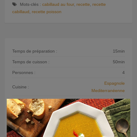
Mots-clés :
cabillaud au four
,
recette
,
recette
cabillaud
,
recette poisson
Temps de préparation :
15min
Temps de cuisson :
50min
Personnes :
4
Espagnole
Cuisine :
Mediterranéenne
×
Catégorie :
Plats principaux
Niveau :
Note :