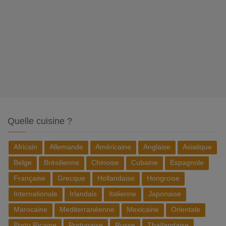
Quelle cuisine ?
Africain
Allemande
Américaine
Anglaise
Asiatique
Belge
Brésilienne
Chinoise
Cubaine
Espagnole
Française
Grecque
Hollandaise
Hongroise
Internationale
Irlandais
Italienne
Japonaise
Marocaine
Mediterranéenne
Mexicaine
Orientale
Porto Ricaine
Portugaise
Russe
Thaïlandaise