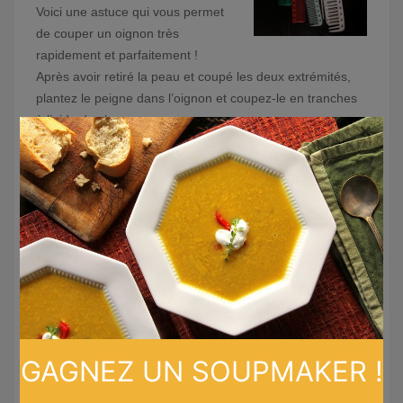
Voici une astuce qui vous permet
de couper un oignon très
rapidement et parfaitement !
Après avoir retiré la peau et coupé les deux extrémités,
plantez le peigne dans l’oignon et coupez-le en tranches
à l’aide des lames.
×
#5 Un porte-documents
pour ranger les assiettes
Vous n’avez pas
assez de place dans
vos tiroirs et
armoires de cuisine
? Vous pouvez
simplement utiliser
un porte-documents,
GAGNEZ UN SOUPMAKER !
idéal pour ranger