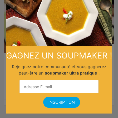
GAGNEZ UN SOUPMAKER !
Toast au boudin noir et pomme
Rejoignez notre communauté et vous gagnerez
cannelle
peut-être un
soupmaker ultra pratique
!
Pour les fêtes, préparez un délicieux apéro : des toasts
au boudin noir et pomme à la cannelle !