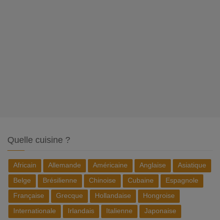
Quelle cuisine ?
Africain
Allemande
Américaine
Anglaise
Asiatique
Belge
Brésilienne
Chinoise
Cubaine
Espagnole
Française
Grecque
Hollandaise
Hongroise
Internationale
Irlandais
Italienne
Japonaise