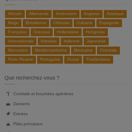
Africain
Allemande
Américaine
Anglaise
Asiatique
Belge
Brésilienne
Chinoise
Cubaine
Espagnole
Française
Grecque
Hollandaise
Hongroise
Internationale
Irlandais
Italienne
Japonaise
Marocaine
Mediterranéenne
Mexicaine
Orientale
Porto Ricaine
Portugaise
Russe
Thaïlandaise
Que recherchez-vous ?
Cocktails et bouchées apéritives
Desserts
Entrées
Plats principaux