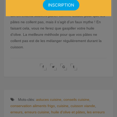
pâtes
On en entend souvent parler comme astuce pour que les
pâtes ne collent pas, mais il s’agit d’un faux mythe ! En
faisant cela, vous ne ferez que gaspiller votre huile
d’olive. La meilleure méthode pour que vos pâtes ne
collent pas est de les mélanger régulièrement durant la
cuisson.
Mots-clés:
astuces cuisine
,
conseils cuisine
,
conservation aliments frigo
,
cuisine
,
cuisson viande
,
erreurs
,
erreurs cuisine
,
huile d'olive et pâtes
,
les erreurs