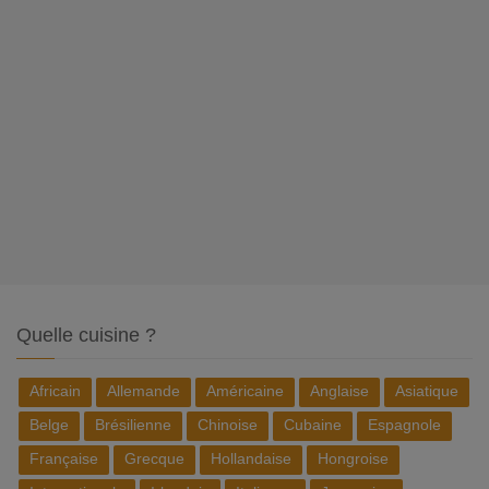
Quelle cuisine ?
Africain
Allemande
Américaine
Anglaise
Asiatique
Belge
Brésilienne
Chinoise
Cubaine
Espagnole
Française
Grecque
Hollandaise
Hongroise