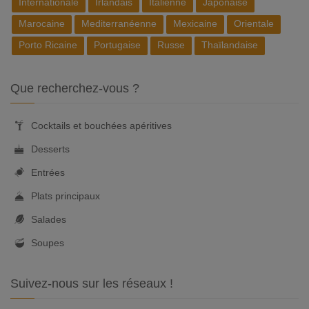
Internationale
Irlandais
Italienne
Japonaise
Marocaine
Mediterranéenne
Mexicaine
Orientale
Porto Ricaine
Portugaise
Russe
Thaïlandaise
Que recherchez-vous ?
Cocktails et bouchées apéritives
Desserts
Entrées
Plats principaux
Salades
Soupes
Suivez-nous sur les réseaux !