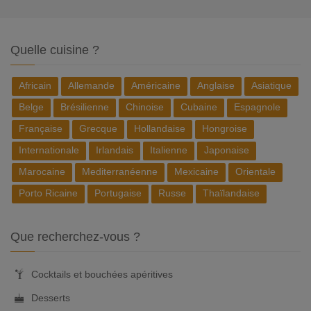
Quelle cuisine ?
Africain
Allemande
Américaine
Anglaise
Asiatique
Belge
Brésilienne
Chinoise
Cubaine
Espagnole
Française
Grecque
Hollandaise
Hongroise
Internationale
Irlandais
Italienne
Japonaise
Marocaine
Mediterranéenne
Mexicaine
Orientale
Porto Ricaine
Portugaise
Russe
Thaïlandaise
Que recherchez-vous ?
Cocktails et bouchées apéritives
Desserts