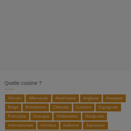
Quelle cuisine ?
Africain
Allemande
Américaine
Anglaise
Asiatique
Belge
Brésilienne
Chinoise
Cubaine
Espagnole
Française
Grecque
Hollandaise
Hongroise
Internationale
Irlandais
Italienne
Japonaise