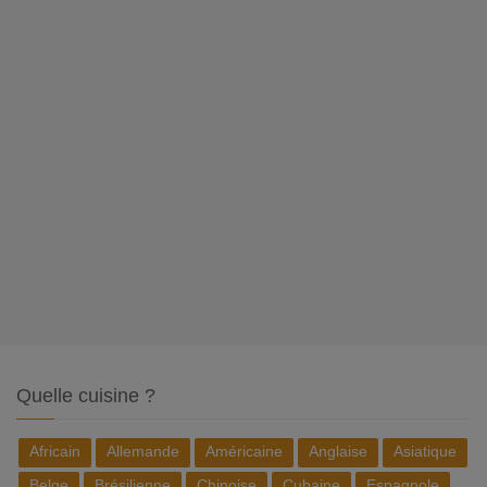
Quelle cuisine ?
Africain
Allemande
Américaine
Anglaise
Asiatique
Belge
Brésilienne
Chinoise
Cubaine
Espagnole