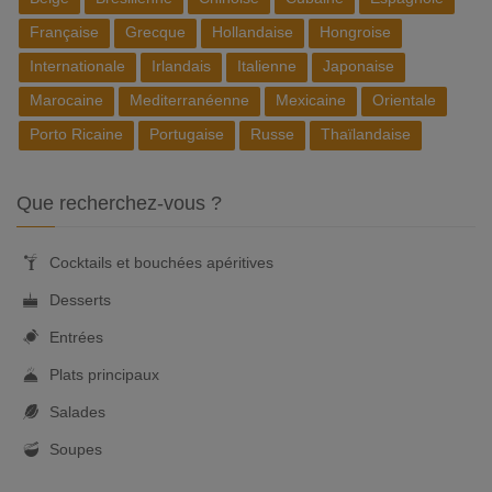
Française
Grecque
Hollandaise
Hongroise
Internationale
Irlandais
Italienne
Japonaise
Marocaine
Mediterranéenne
Mexicaine
Orientale
Porto Ricaine
Portugaise
Russe
Thaïlandaise
Que recherchez-vous ?
Cocktails et bouchées apéritives
Desserts
Entrées
Plats principaux
Salades
Soupes