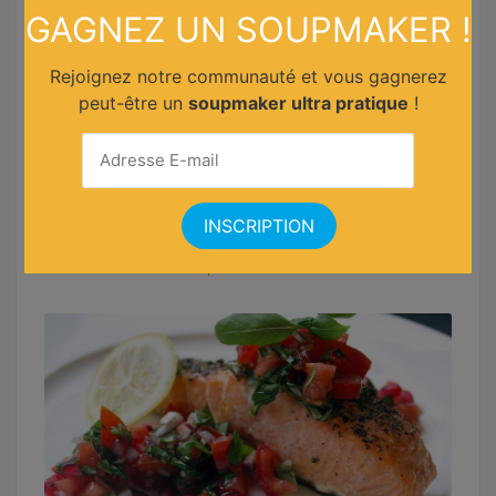
GAGNEZ UN SOUPMAKER !
Rejoignez notre communauté et vous gagnerez
peut-être un
soupmaker ultra pratique
!
Sole aux câpres et tomates cerises