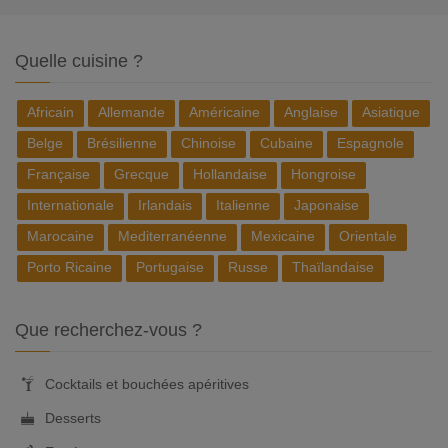
Quelle cuisine ?
Africain
Allemande
Américaine
Anglaise
Asiatique
Belge
Brésilienne
Chinoise
Cubaine
Espagnole
Française
Grecque
Hollandaise
Hongroise
Internationale
Irlandais
Italienne
Japonaise
Marocaine
Mediterranéenne
Mexicaine
Orientale
Porto Ricaine
Portugaise
Russe
Thaïlandaise
Que recherchez-vous ?
Cocktails et bouchées apéritives
Desserts