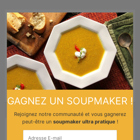
×
Temps de préparation :
10min
Temps de cuisson :
20min
Personnes :
4
Cuisine :
Belge
Catégorie :
Plats principaux
Niveau :
Note :
GAGNEZ UN SOUPMAKER !
Rejoignez notre communauté et vous gagnerez
peut-être un
soupmaker ultra pratique
!