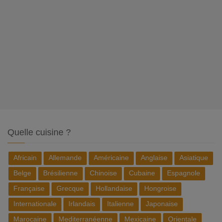
Quelle cuisine ?
Africain
Allemande
Américaine
Anglaise
Asiatique
Belge
Brésilienne
Chinoise
Cubaine
Espagnole
Française
Grecque
Hollandaise
Hongroise
Internationale
Irlandais
Italienne
Japonaise
Marocaine
Mediterranéenne
Mexicaine
Orientale