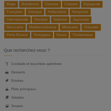
Belge
Brésilienne
Chinoise
Cubaine
Espagnole
Française
Grecque
Hollandaise
Hongroise
Internationale
Irlandais
Italienne
Japonaise
Marocaine
Mediterranéenne
Mexicaine
Orientale
Porto Ricaine
Portugaise
Russe
Thaïlandaise
Que recherchez-vous ?
Cocktails et bouchées apéritives
Desserts
Entrées
Plats principaux
Salades
Soupes