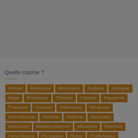
Quelle cuisine ?
Africain
Allemande
Américaine
Anglaise
Asiatique
Belge
Brésilienne
Chinoise
Cubaine
Espagnole
Française
Grecque
Hollandaise
Hongroise
Internationale
Irlandais
Italienne
Japonaise
Marocaine
Mediterranéenne
Mexicaine
Orientale
Porto Ricaine
Portugaise
Russe
Thaïlandaise