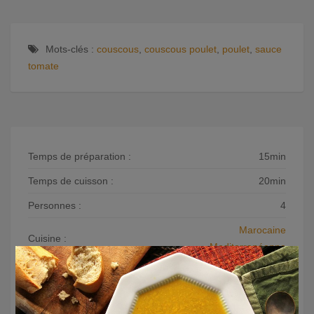
Mots-clés :
couscous
,
couscous poulet
,
poulet
,
sauce
tomate
Temps de préparation :
15min
Temps de cuisson :
20min
Personnes :
4
Marocaine
Cuisine :
Mediterranéenne
×
Catégorie :
Plats principaux
Niveau :