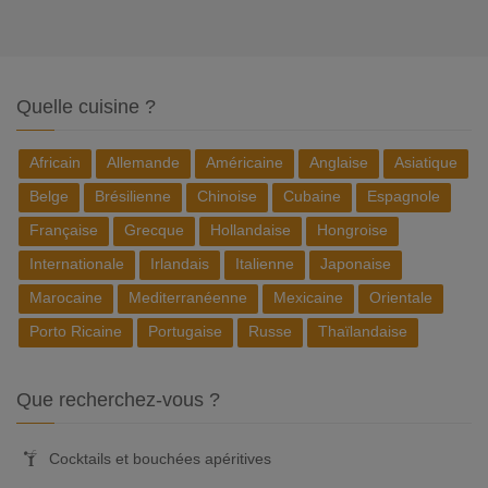
Quelle cuisine ?
Africain
Allemande
Américaine
Anglaise
Asiatique
Belge
Brésilienne
Chinoise
Cubaine
Espagnole
Française
Grecque
Hollandaise
Hongroise
Internationale
Irlandais
Italienne
Japonaise
Marocaine
Mediterranéenne
Mexicaine
Orientale
Porto Ricaine
Portugaise
Russe
Thaïlandaise
Que recherchez-vous ?
Cocktails et bouchées apéritives