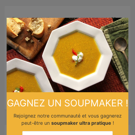
Temps de préparation :
20min
×
Temps de cuisson :
15min
Personnes :
4
Américaine
Cuisine :
Italienne
Mediterranéenne
Catégorie :
Plats principaux
Niveau :
Note :
GAGNEZ UN SOUPMAKER !
Rejoignez notre communauté et vous gagnerez
peut-être un
soupmaker ultra pratique
!