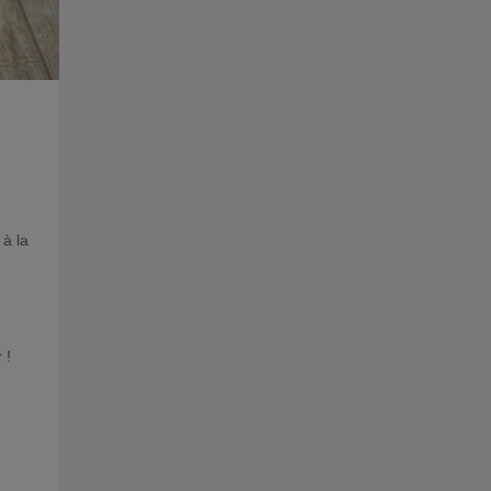
 à la
 !