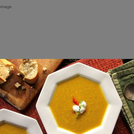
fromage
enache-Cinsault Rosé
aëlla, quiches
equevin – Bobal