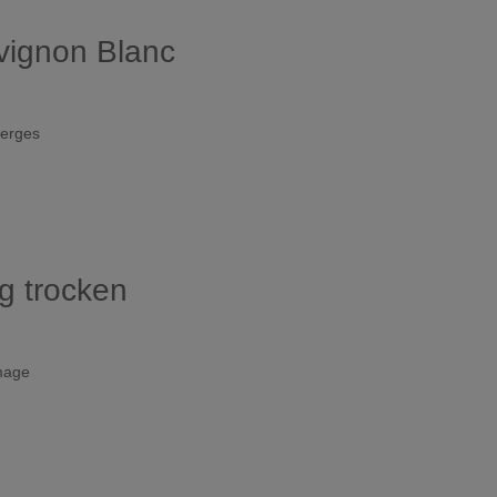
uvignon Blanc
perges
g trocken
mage