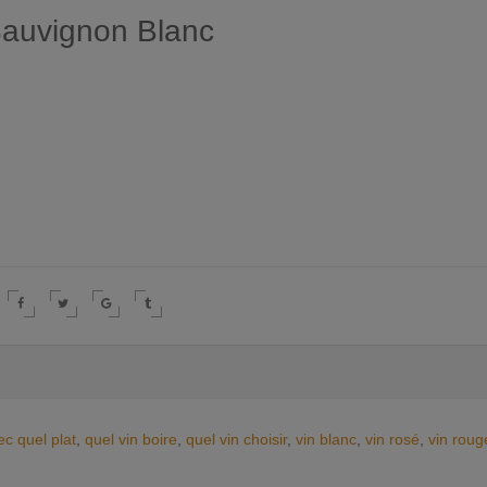
Sauvignon Blanc
ec quel plat
,
quel vin boire
,
quel vin choisir
,
vin blanc
,
vin rosé
,
vin roug