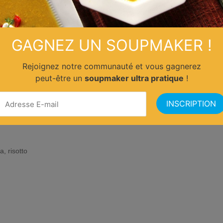
GAGNEZ UN SOUPMAKER !
Rejoignez notre communauté et vous gagnerez
peut-être un
soupmaker ultra pratique
!
ignon Rosé
a, risotto