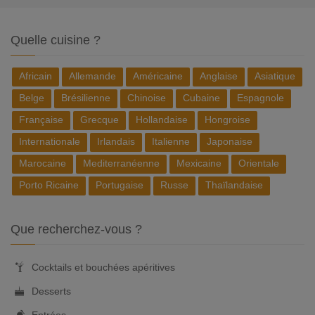
Quelle cuisine ?
Africain
Allemande
Américaine
Anglaise
Asiatique
Belge
Brésilienne
Chinoise
Cubaine
Espagnole
Française
Grecque
Hollandaise
Hongroise
Internationale
Irlandais
Italienne
Japonaise
Marocaine
Mediterranéenne
Mexicaine
Orientale
Porto Ricaine
Portugaise
Russe
Thaïlandaise
Que recherchez-vous ?
Cocktails et bouchées apéritives
Desserts