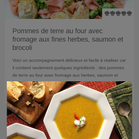
Pommes de terre au four avec
fromage aux fines herbes, saumon et
brocoli
Voici un accompagnement délicieux et facile à réaliser car
il contient seulement quelques ingrédients : des pommes
de terre au four avec fromage aux herbes, saumon et
brocoli.
×