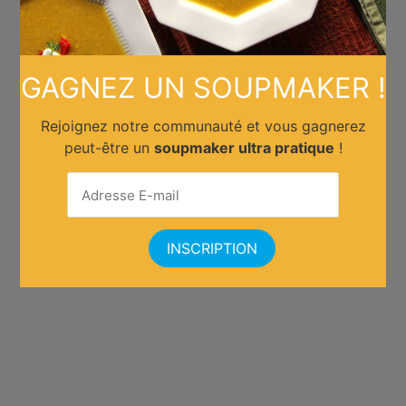
GAGNEZ UN SOUPMAKER !
Rejoignez notre communauté et vous gagnerez
peut-être un
soupmaker ultra pratique
!