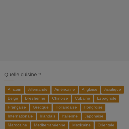
Quelle cuisine ?
Africain
Allemande
Américaine
Anglaise
Asiatique
Belge
Brésilienne
Chinoise
Cubaine
Espagnole
Française
Grecque
Hollandaise
Hongroise
Internationale
Irlandais
Italienne
Japonaise
Marocaine
Mediterranéenne
Mexicaine
Orientale