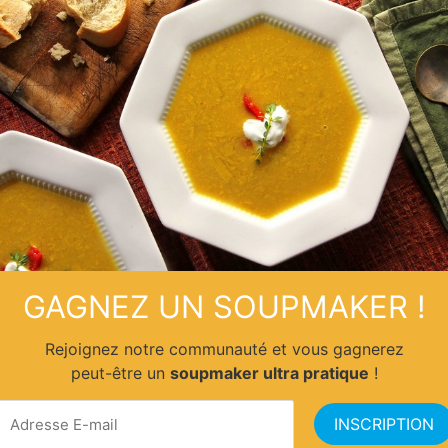
at Godiva pour le Black Friday
ortiment des meilleurs produits de la marque à l’occasion du Black Fr
 valider votre participation. Bonne chance à vous !
GAGNEZ UN SOUPMAKER !
Rejoignez notre communauté et vous gagnerez
peut-être un
soupmaker ultra pratique
!