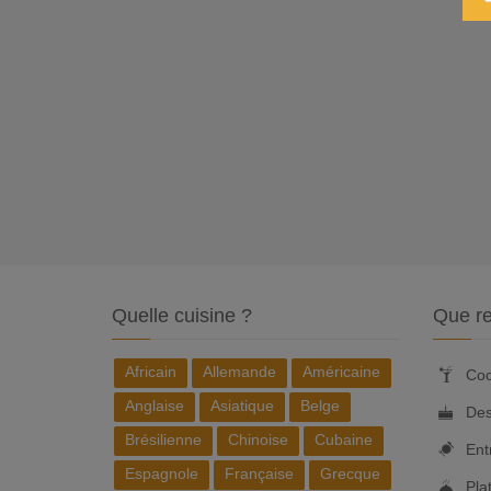
Quelle cuisine ?
Que re
Africain
Allemande
Américaine
Coc
Anglaise
Asiatique
Belge
Des
Brésilienne
Chinoise
Cubaine
Ent
Espagnole
Française
Grecque
Pla