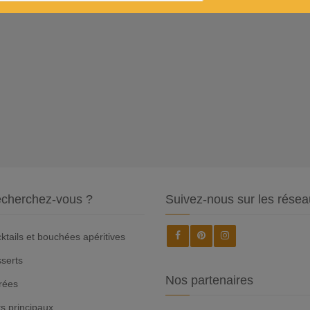
cherchez-vous ?
Suivez-nous sur les résea
ktails et bouchées apéritives
serts
Nos partenaires
rées
ts principaux