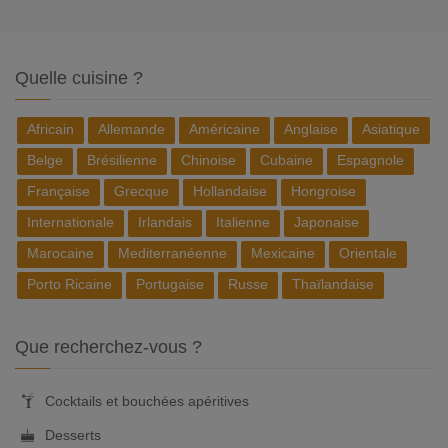
Quelle cuisine ?
Africain
Allemande
Américaine
Anglaise
Asiatique
Belge
Brésilienne
Chinoise
Cubaine
Espagnole
Française
Grecque
Hollandaise
Hongroise
Internationale
Irlandais
Italienne
Japonaise
Marocaine
Mediterranéenne
Mexicaine
Orientale
Porto Ricaine
Portugaise
Russe
Thaïlandaise
Que recherchez-vous ?
Cocktails et bouchées apéritives
Desserts