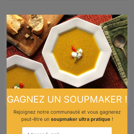
×
Mots-clés:
Halte Gourmande
,
panier gourmand
,
produit de terroirs
,
produits français
,
promo panier
gourmand
,
réduction halte gourmande
Suivez-nous sur les réseaux !
GAGNEZ UN SOUPMAKER !
Rejoignez notre communauté et vous gagnerez
peut-être un
soupmaker ultra pratique
!