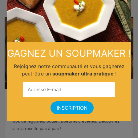
GAGNEZ UN SOUPMAKER !
Rejoignez notre communauté et vous gagnerez
peut-être un
soupmaker ultra pratique
!
Wok oriental
Régalez-vous avec ce mélange de saveurs orientales : un
wok de légumes, poulet, boeuf et crevettes. Découvrez
vite la recette pas à pas !