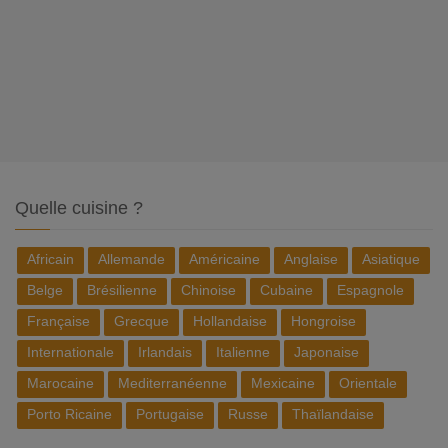
Quelle cuisine ?
Africain
Allemande
Américaine
Anglaise
Asiatique
Belge
Brésilienne
Chinoise
Cubaine
Espagnole
Française
Grecque
Hollandaise
Hongroise
Internationale
Irlandais
Italienne
Japonaise
Marocaine
Mediterranéenne
Mexicaine
Orientale
Porto Ricaine
Portugaise
Russe
Thaïlandaise