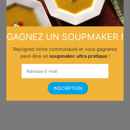
GAGNEZ UN SOUPMAKER !
Rejoignez notre communauté et vous gagnerez
peut-être un
soupmaker ultra pratique
!