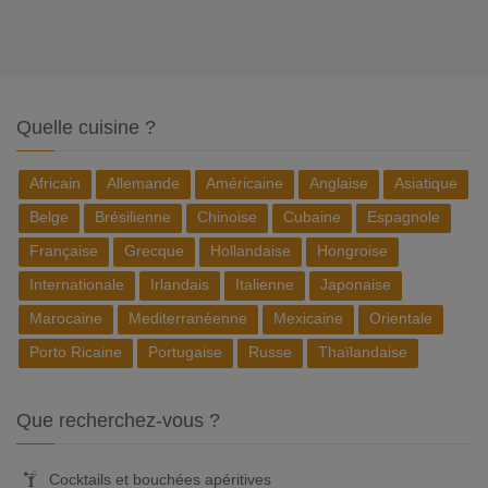
Quelle cuisine ?
Africain
Allemande
Américaine
Anglaise
Asiatique
Belge
Brésilienne
Chinoise
Cubaine
Espagnole
Française
Grecque
Hollandaise
Hongroise
Internationale
Irlandais
Italienne
Japonaise
Marocaine
Mediterranéenne
Mexicaine
Orientale
Porto Ricaine
Portugaise
Russe
Thaïlandaise
Que recherchez-vous ?
Cocktails et bouchées apéritives