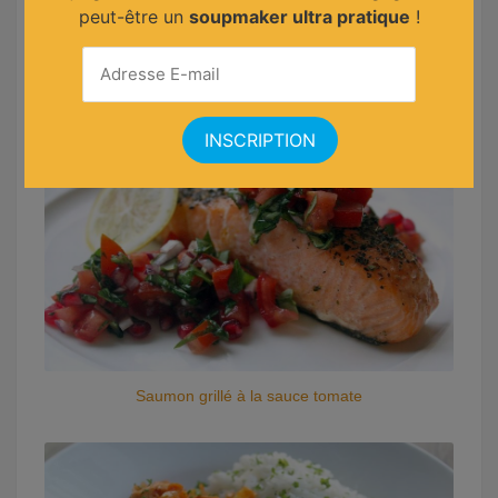
peut-être un
soupmaker ultra pratique
!
Sole aux câpres et tomates cerises
Saumon grillé à la sauce tomate