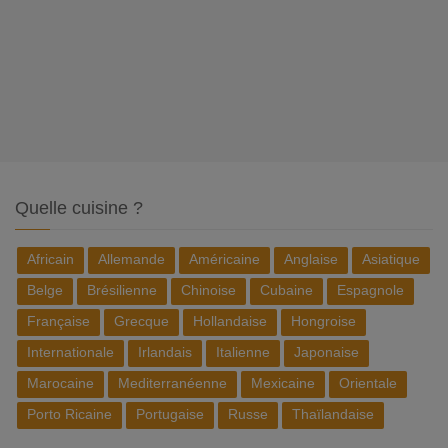
Quelle cuisine ?
Africain
Allemande
Américaine
Anglaise
Asiatique
Belge
Brésilienne
Chinoise
Cubaine
Espagnole
Française
Grecque
Hollandaise
Hongroise
Internationale
Irlandais
Italienne
Japonaise
Marocaine
Mediterranéenne
Mexicaine
Orientale
Porto Ricaine
Portugaise
Russe
Thaïlandaise