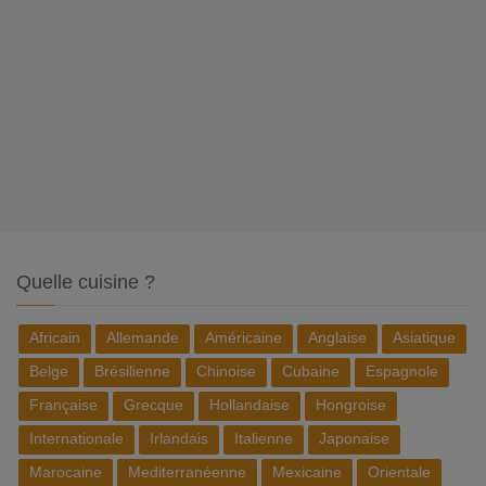
Quelle cuisine ?
Africain
Allemande
Américaine
Anglaise
Asiatique
Belge
Brésilienne
Chinoise
Cubaine
Espagnole
Française
Grecque
Hollandaise
Hongroise
Internationale
Irlandais
Italienne
Japonaise
Marocaine
Mediterranéenne
Mexicaine
Orientale