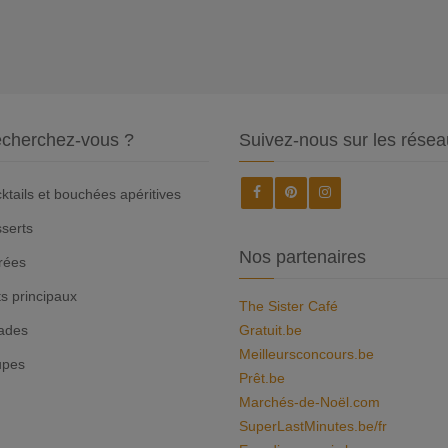
cherchez-vous ?
Suivez-nous sur les résea
ktails et bouchées apéritives
serts
Nos partenaires
rées
ts principaux
The Sister Café
ades
Gratuit.be
Meilleursconcours.be
upes
Prêt.be
Marchés-de-Noël.com
SuperLastMinutes.be/fr