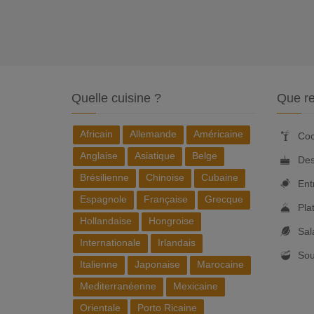
Quelle cuisine ?
Que re
Africain
Allemande
Américaine
Coc
Anglaise
Asiatique
Belge
Des
Brésilienne
Chinoise
Cubaine
Ent
Espagnole
Française
Grecque
Pla
Hollandaise
Hongroise
Sal
Internationale
Irlandais
So
Italienne
Japonaise
Marocaine
Mediterranéenne
Mexicaine
Orientale
Porto Ricaine