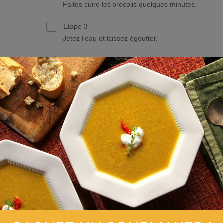
Faites cuire les brocolis quelques minutes.
Étape 3
Jetez l’eau et laissez égoutter.
Étape 4
Étalez la pâte feuilletée dans un moule circulaire. S
votre moule n’est pas en silicone, uitilisez du papie
cuisson ou beurrez et farinez.
Étape 5
Piquez la pâte avec une fourchette.
Étape 6
Placez-y des morceaux de saumon fumé et les
brocolis. Répartissez bien.
Étape 7
Saupoudrez le tout de fromage râpé.