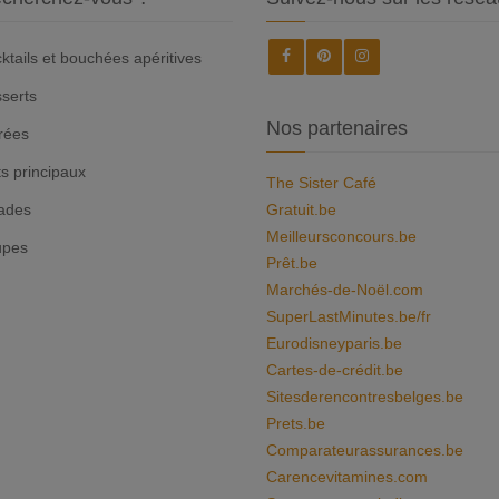
ktails et bouchées apéritives
serts
Nos partenaires
rées
ts principaux
The Sister Café
ades
Gratuit.be
Meilleursconcours.be
upes
Prêt.be
Marchés-de-Noël.com
SuperLastMinutes.be/fr
Eurodisneyparis.be
Cartes-de-crédit.be
Sitesderencontresbelges.be
Prets.be
Comparateurassurances.be
Carencevitamines.com