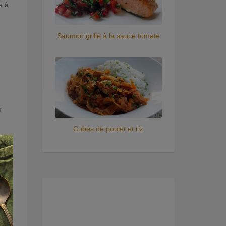
e à
Saumon grillé à la sauce tomate
u
Cubes de poulet et riz
×
 et
our