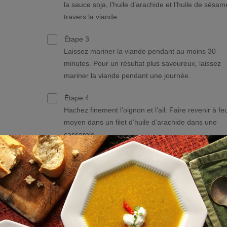
la sauce soja, l’huile d’arachide et l’huile de sésam
travers la viande.
Étape 3
Laissez mariner la viande pendant au moins 30
minutes. Pour un résultat plus savoureux, laissez
mariner la viande pendant une journée.
Étape 4
Hachez finement l’oignon et l’ail. Faire revenir à fe
moyen dans un filet d’huile d’arachide dans une
casserole.
Étape 5
Pelez le morceau de gingembre, râpez-le finement
ajoutez-le dans la poêle.
Étape 6
Ajoutez le sambal et laissez chauffer un moment p