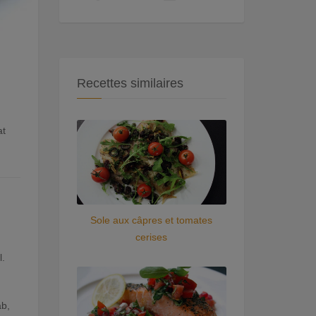
Recettes similaires
at
Sole aux câpres et tomates
cerises
l.
ab,