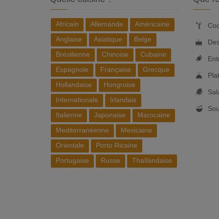
Africain
Allemande
Américaine
Coc
Anglaise
Asiatique
Belge
Des
Brésilienne
Chinoise
Cubaine
Ent
Espagnole
Française
Grecque
Pla
Hollandaise
Hongroise
Sal
Internationale
Irlandais
So
Italienne
Japonaise
Marocaine
Mediterranéenne
Mexicaine
Orientale
Porto Ricaine
Portugaise
Russe
Thaïlandaise