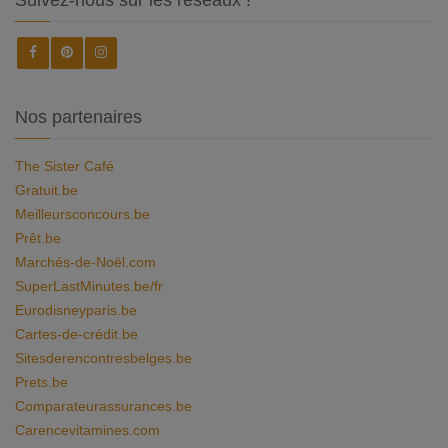
Suivez-nous sur les réseaux !
Nos partenaires
The Sister Café
Gratuit.be
Meilleursconcours.be
Prêt.be
Marchés-de-Noël.com
SuperLastMinutes.be/fr
Eurodisneyparis.be
Cartes-de-crédit.be
Sitesderencontresbelges.be
Prets.be
Comparateurassurances.be
Carencevitamines.com