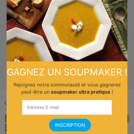
GAGNEZ UN SOUPMAKER !
Rejoignez notre communauté et vous gagnerez
peut-être un
soupmaker ultra pratique
!
Quelle cuisine ?
Africain
Allemande
Américaine
Anglaise
Asiatique
Belge
Brésilienne
Chinoise
Cubaine
Espagnole