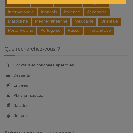
Française
Grecque
Hollandaise
Hongroise
Internationale
Irlandais
Italienne
Japonaise
Marocaine
Mediterranéenne
Mexicaine
Orientale
Porto Ricaine
Portugaise
Russe
Thaïlandaise
Que recherchez-vous ?
Cocktails et bouchées apéritives
Desserts
Entrées
Plats principaux
Salades
Soupes