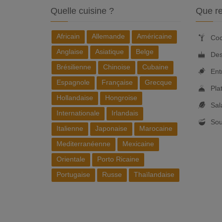
Quelle cuisine ?
Que re
Africain
Allemande
Américaine
Coc
Anglaise
Asiatique
Belge
Des
Brésilienne
Chinoise
Cubaine
Ent
Espagnole
Française
Grecque
Pla
Hollandaise
Hongroise
Sal
Internationale
Irlandais
So
Italienne
Japonaise
Marocaine
Mediterranéenne
Mexicaine
Orientale
Porto Ricaine
Portugaise
Russe
Thaïlandaise