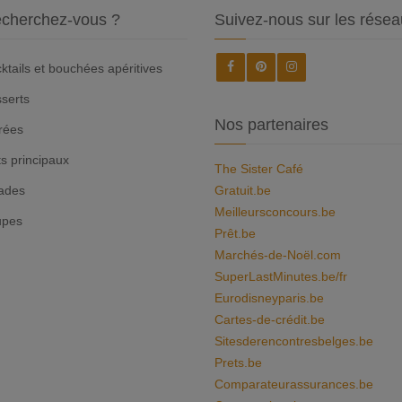
cherchez-vous ?
Suivez-nous sur les résea
ktails et bouchées apéritives
serts
Nos partenaires
rées
ts principaux
The Sister Café
ades
Gratuit.be
Meilleursconcours.be
upes
Prêt.be
Marchés-de-Noël.com
SuperLastMinutes.be/fr
Eurodisneyparis.be
Cartes-de-crédit.be
Sitesderencontresbelges.be
Prets.be
Comparateurassurances.be