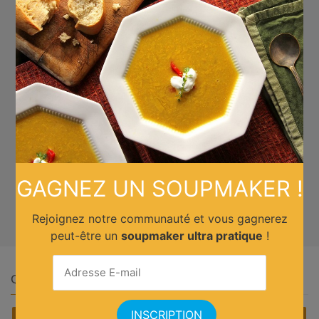
GAGNEZ UN SOUPMAKER !
Rejoignez notre communauté et vous gagnerez
peut-être un
soupmaker ultra pratique
!
Quelle cuisine ?
Africain
Allemande
Américaine
Anglaise
Asiatique