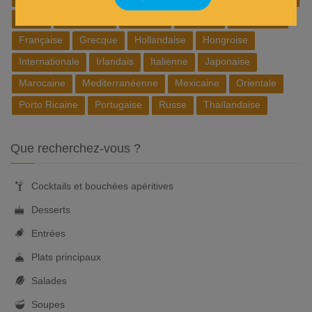
Belge
Brésilienne
Chinoise
Cubaine
Espagnole
Française
Grecque
Hollandaise
Hongroise
Internationale
Irlandais
Italienne
Japonaise
Marocaine
Mediterranéenne
Mexicaine
Orientale
Porto Ricaine
Portugaise
Russe
Thaïlandaise
Que recherchez-vous ?
Cocktails et bouchées apéritives
Desserts
Entrées
Plats principaux
Salades
Soupes