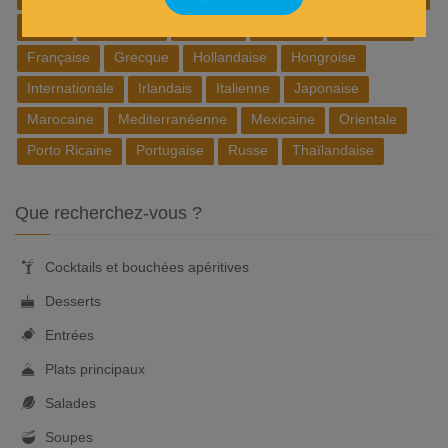
Belge
Brésilienne
Chinoise
Cubaine
Espagnole
Française
Grecque
Hollandaise
Hongroise
Internationale
Irlandais
Italienne
Japonaise
Marocaine
Mediterranéenne
Mexicaine
Orientale
Porto Ricaine
Portugaise
Russe
Thaïlandaise
Que recherchez-vous ?
Cocktails et bouchées apéritives
Desserts
Entrées
Plats principaux
Salades
Soupes