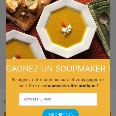
GAGNEZ UN SOUPMAKER !
Rejoignez notre communauté et vous gagnerez
peut-être un
soupmaker ultra pratique
!
Quelle cuisine ?
Africain
Allemande
Américaine
Anglaise
Asiatique