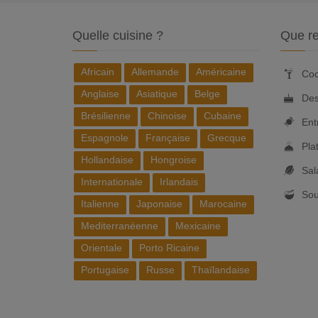
Quelle cuisine ?
Que re
Africain
Allemande
Américaine
Coc
Anglaise
Asiatique
Belge
Des
Brésilienne
Chinoise
Cubaine
Ent
Espagnole
Française
Grecque
Pla
Hollandaise
Hongroise
Sal
Internationale
Irlandais
So
Italienne
Japonaise
Marocaine
Mediterranéenne
Mexicaine
Orientale
Porto Ricaine
Portugaise
Russe
Thaïlandaise