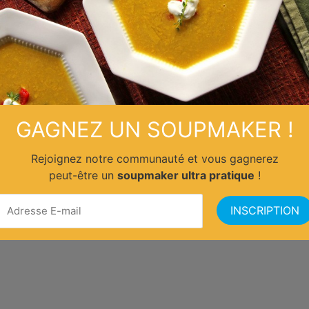
GAGNEZ UN SOUPMAKER !
Rejoignez notre communauté et vous gagnerez
peut-être un
soupmaker ultra pratique
!