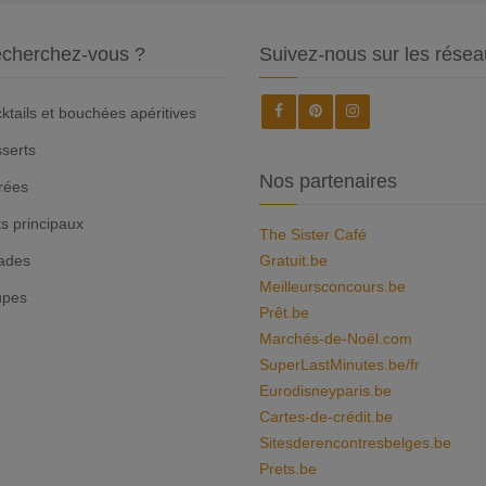
cherchez-vous ?
Suivez-nous sur les résea
ktails et bouchées apéritives
serts
Nos partenaires
rées
ts principaux
The Sister Café
ades
Gratuit.be
Meilleursconcours.be
upes
Prêt.be
Marchés-de-Noël.com
SuperLastMinutes.be/fr
Eurodisneyparis.be
Cartes-de-crédit.be
Sitesderencontresbelges.be
Prets.be