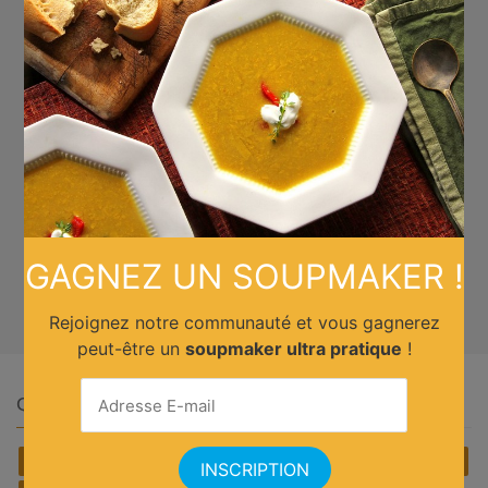
GAGNEZ UN SOUPMAKER !
Rejoignez notre communauté et vous gagnerez
peut-être un
soupmaker ultra pratique
!
Quelle cuisine ?
Africain
Allemande
Américaine
Anglaise
Asiatique