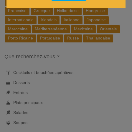
Belge
Brésilienne
Chinoise
Cubaine
Espagnole
Française
Grecque
Hollandaise
Hongroise
Internationale
Irlandais
Italienne
Japonaise
Marocaine
Mediterranéenne
Mexicaine
Orientale
Porto Ricaine
Portugaise
Russe
Thaïlandaise
Que recherchez-vous ?
Cocktails et bouchées apéritives
Desserts
Entrées
Plats principaux
Salades
Soupes