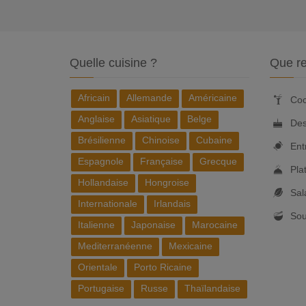
Quelle cuisine ?
Que re
Africain
Allemande
Américaine
Coc
Anglaise
Asiatique
Belge
Des
Brésilienne
Chinoise
Cubaine
Ent
Espagnole
Française
Grecque
Pla
Hollandaise
Hongroise
Sal
Internationale
Irlandais
So
Italienne
Japonaise
Marocaine
Mediterranéenne
Mexicaine
Orientale
Porto Ricaine
Portugaise
Russe
Thaïlandaise