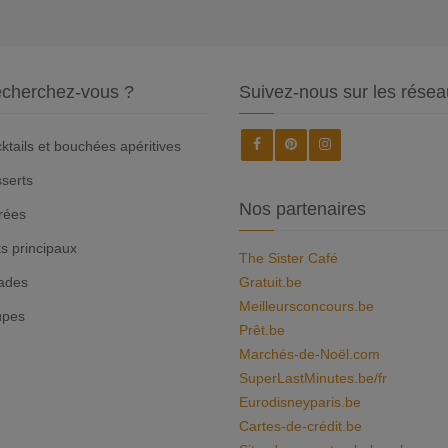
cherchez-vous ?
Suivez-nous sur les résea
ktails et bouchées apéritives
serts
Nos partenaires
rées
ts principaux
The Sister Café
ades
Gratuit.be
Meilleursconcours.be
upes
Prêt.be
Marchés-de-Noël.com
SuperLastMinutes.be/fr
Eurodisneyparis.be
Cartes-de-crédit.be