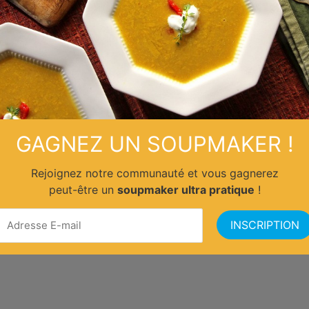
GAGNEZ UN SOUPMAKER !
Rejoignez notre communauté et vous gagnerez
peut-être un
soupmaker ultra pratique
!