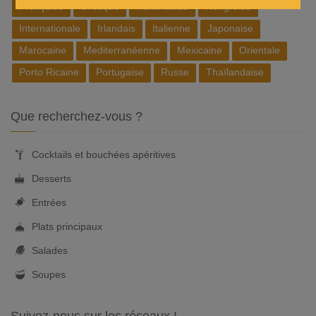
Française
Grecque
Hollandaise
Hongroise
Internationale
Irlandais
Italienne
Japonaise
Marocaine
Mediterranéenne
Mexicaine
Orientale
Porto Ricaine
Portugaise
Russe
Thaïlandaise
Que recherchez-vous ?
Cocktails et bouchées apéritives
Desserts
Entrées
Plats principaux
Salades
Soupes