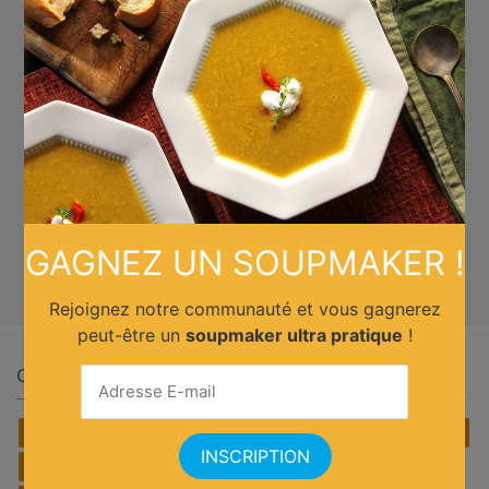
GAGNEZ UN SOUPMAKER !
Rejoignez notre communauté et vous gagnerez
peut-être un
soupmaker ultra pratique
!
Quelle cuisine ?
Africain
Allemande
Américaine
Anglaise
Asiatique
Belge
Brésilienne
Chinoise
Cubaine
Espagnole