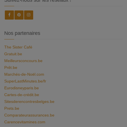
Suivez-nous sur les réseaux !
Nos partenaires
The Sister Café
Gratuit.be
Meilleursconcours.be
Prêt.be
Marchés-de-Noël.com
SuperLastMinutes.be/fr
Eurodisneyparis.be
Cartes-de-crédit.be
Sitesderencontresbelges.be
Prets.be
Comparateurassurances.be
Carencevitamines.com