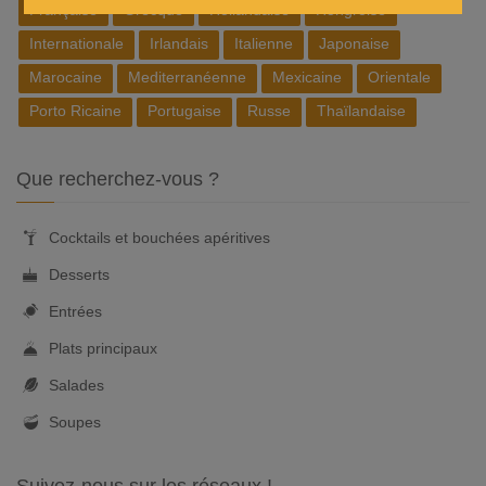
Française
Grecque
Hollandaise
Hongroise
Internationale
Irlandais
Italienne
Japonaise
Marocaine
Mediterranéenne
Mexicaine
Orientale
Porto Ricaine
Portugaise
Russe
Thaïlandaise
Que recherchez-vous ?
Cocktails et bouchées apéritives
Desserts
Entrées
Plats principaux
Salades
Soupes