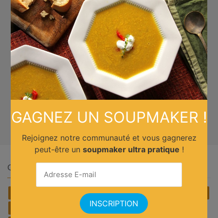
GAGNEZ UN SOUPMAKER !
Rejoignez notre communauté et vous gagnerez
peut-être un
soupmaker ultra pratique
!
Quelle cuisine ?
Africain
Allemande
Américaine
Anglaise
Asiatique
Belge
Brésilienne
Chinoise
Cubaine
Espagnole