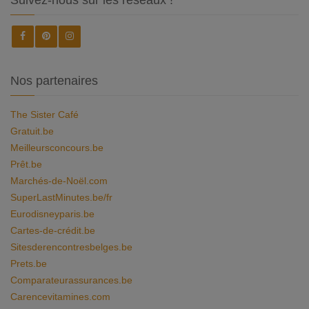
Suivez-nous sur les réseaux !
Nos partenaires
The Sister Café
Gratuit.be
Meilleursconcours.be
Prêt.be
Marchés-de-Noël.com
SuperLastMinutes.be/fr
Eurodisneyparis.be
Cartes-de-crédit.be
Sitesderencontresbelges.be
Prets.be
Comparateurassurances.be
Carencevitamines.com