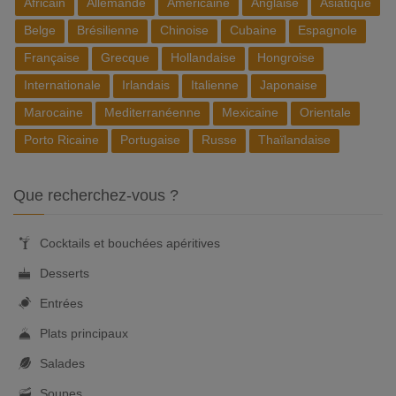
Africain
Allemande
Américaine
Anglaise
Asiatique
Belge
Brésilienne
Chinoise
Cubaine
Espagnole
Française
Grecque
Hollandaise
Hongroise
Internationale
Irlandais
Italienne
Japonaise
Marocaine
Mediterranéenne
Mexicaine
Orientale
Porto Ricaine
Portugaise
Russe
Thaïlandaise
Que recherchez-vous ?
Cocktails et bouchées apéritives
Desserts
Entrées
Plats principaux
Salades
Soupes