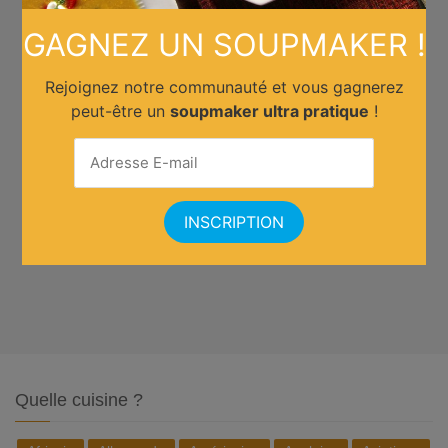
GAGNEZ UN SOUPMAKER !
Rejoignez notre communauté et vous gagnerez
peut-être un
soupmaker ultra pratique
!
Quelle cuisine ?