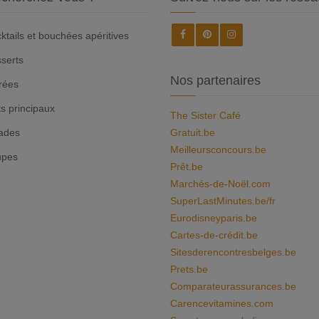
ktails et bouchées apéritives
serts
Nos partenaires
rées
ts principaux
The Sister Café
ades
Gratuit.be
Meilleursconcours.be
upes
Prêt.be
Marchés-de-Noël.com
SuperLastMinutes.be/fr
Eurodisneyparis.be
Cartes-de-crédit.be
Sitesderencontresbelges.be
Prets.be
Comparateurassurances.be
Carencevitamines.com