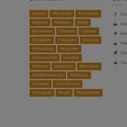
Africain
Allemande
Américaine
Coc
Anglaise
Asiatique
Belge
Des
Brésilienne
Chinoise
Cubaine
Ent
Espagnole
Française
Grecque
Pla
Hollandaise
Hongroise
Sal
Internationale
Irlandais
So
Italienne
Japonaise
Marocaine
Mediterranéenne
Mexicaine
Orientale
Porto Ricaine
Portugaise
Russe
Thaïlandaise