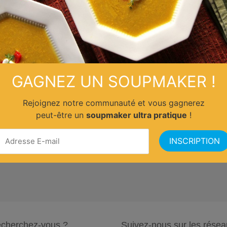
GAGNEZ UN SOUPMAKER !
Rejoignez notre communauté et vous gagnerez
peut-être un
soupmaker ultra pratique
!
cherchez-vous ?
Suivez-nous sur les résea