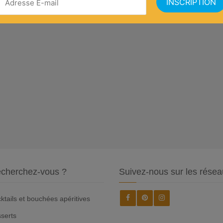
cherchez-vous ?
Suivez-nous sur les résea
ktails et bouchées apéritives
serts