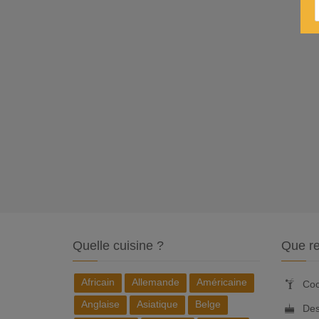
Quelle cuisine ?
Que re
Africain
Allemande
Américaine
Coc
Anglaise
Asiatique
Belge
Des