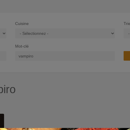
Cuisine
Tri
Mot-clé
iro