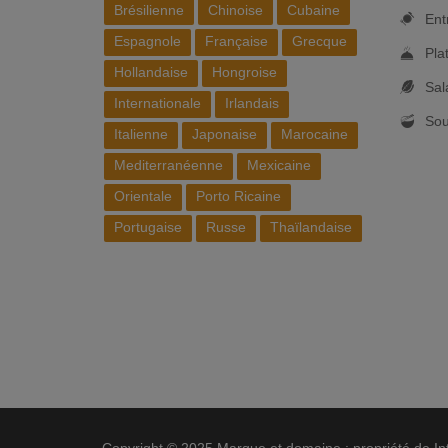
Brésilienne
Chinoise
Cubaine
Ent
Espagnole
Française
Grecque
Pla
Hollandaise
Hongroise
Sal
Internationale
Irlandais
So
Italienne
Japonaise
Marocaine
Mediterranéenne
Mexicaine
Orientale
Porto Ricaine
Portugaise
Russe
Thaïlandaise
Copyright © 2025 Marque et domaine : propriété de Int