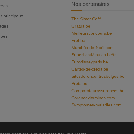
Nos partenaires
rées
ts principaux
The Sister Café
ades
Gratuit.be
Meilleursconcours.be
upes
Prêt.be
Marchés-de-Noël.com
SuperLastMinutes.be/fr
Eurodisneyparis.be
Cartes-de-crédit.be
Sitesderencontresbelges.be
Prets.be
Comparateurassurances.be
Carencevitamines.com
Symptomes-maladies.com
ernet Ventures. Site web géré par Volo Media.